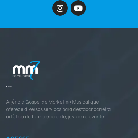
I
Y
n
o
s
u
t
t
a
u
g
b
r
e
a
m
Agência Gospel de Marketing Musical
que
oferece diversos serviços para destacar carreira
artística de forma eficiente, justa e relevante.