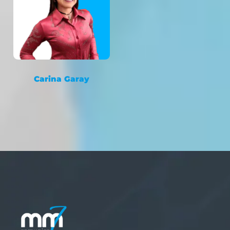
Carina Garay