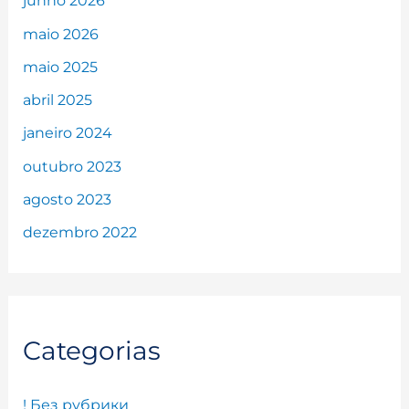
junho 2026
maio 2026
maio 2025
abril 2025
janeiro 2024
outubro 2023
agosto 2023
dezembro 2022
Categorias
! Без рубрики