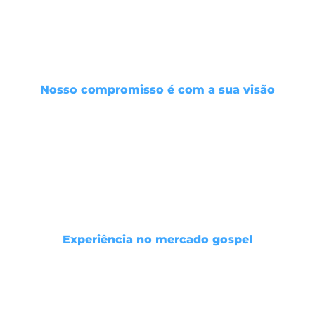
Comunica?
Nosso compromisso é com a sua visão
Nós entendemos que a sua música é uma
expressão única da sua fé. Trabalharemos
incansavelmente para entender sua visão e trazê-
la à vida, mantendo sempre seus valores e
mensagem no primeiro plano.
Experiência no mercado gospel
Com mais de 28 anos de experiência no setor
gospel, temos as conexões e o know-how
necessários para abrir portas que você jamais
imaginou.