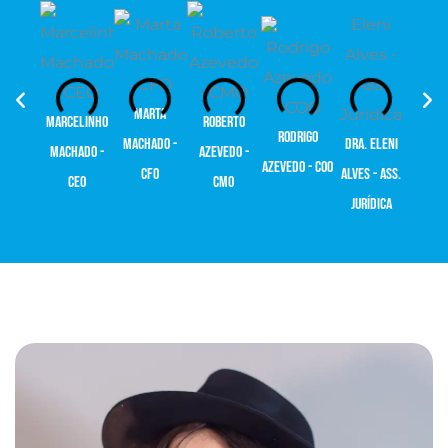
Marta
Lay
Marcelinho
Roberto
Rodrigo
Machado -
Dra. Eleni
Marti
Machado -
Azevedo -
Azevedo - COO
CFO
Alves - Ass.
Asses
CEO
CMO
Jurídica