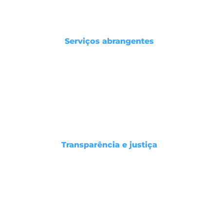
Serviços abrangentes
Oferecemos uma ampla gama de serviços para a
contribuição de sua carreira, incluindo marketing
digital, produção de conteúdo, gerenciamento
de redes sociais, assessoria de imprensa e muito
mais.
Transparência e justiça
Na MM7 Comunica, acreditamos em parcerias
justas e transparentes. Você sempre saberá como
seu investimento está sendo utilizado e verá
resultados reais.