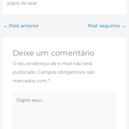
jogos de azar.
←
Post anterior
Post seguinte
→
Deixe um comentário
O seu endereço de e-mail não será
publicado.
Campos obrigatórios são
marcados com
*
Digite
aqui...