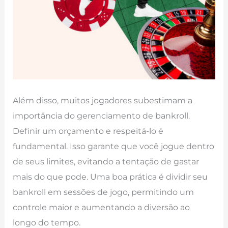
Além disso, muitos jogadores subestimam a
importância do gerenciamento de bankroll.
Definir um orçamento e respeitá-lo é
fundamental. Isso garante que você jogue dentro
de seus limites, evitando a tentação de gastar
mais do que pode. Uma boa prática é dividir seu
bankroll em sessões de jogo, permitindo um
controle maior e aumentando a diversão ao
longo do tempo.