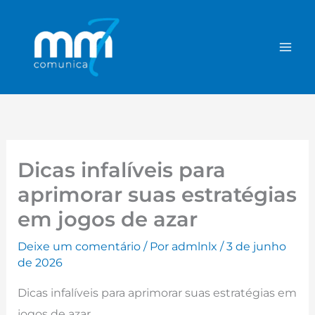
Ir
para
o
conteúdo
Dicas infalíveis para
aprimorar suas estratégias
em jogos de azar
Deixe um comentário
/ Por
admlnlx
/
3 de junho
de 2026
Dicas infalíveis para aprimorar suas estratégias em
jogos de azar