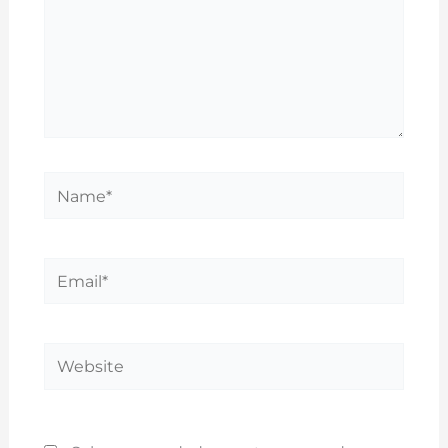
Name*
Email*
Website