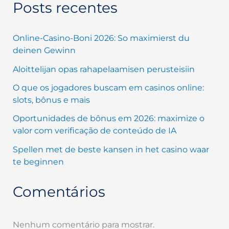
Posts recentes
Online-Casino-Boni 2026: So maximierst du
deinen Gewinn
Aloittelijan opas rahapelaamisen perusteisiin
O que os jogadores buscam em casinos online:
slots, bônus e mais
Oportunidades de bônus em 2026: maximize o
valor com verificação de conteúdo de IA
Spellen met de beste kansen in het casino waar
te beginnen
Comentários
Nenhum comentário para mostrar.