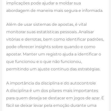
implicações pode ajudar a moldar sua
abordagem de maneira mais segura e informada.
Além de usar sistemas de apostas, é vital
monitorar suas estatísticas pessoais. Analisar
vitórias e derrotas, bem como identificar padrões,
pode oferecer insights sobre quando e como
apostar. Manter um registro ajuda a identificar o
que funcionou e o que não funcionou,
permitindo um ajuste contínuo das estratégias.
A importância da disciplina e do autocontrole
A disciplina é um dos pilares mais importantes
para quem deseja se destacar em jogos de azar. É
fácil se deixar levar pela emoção durante uma