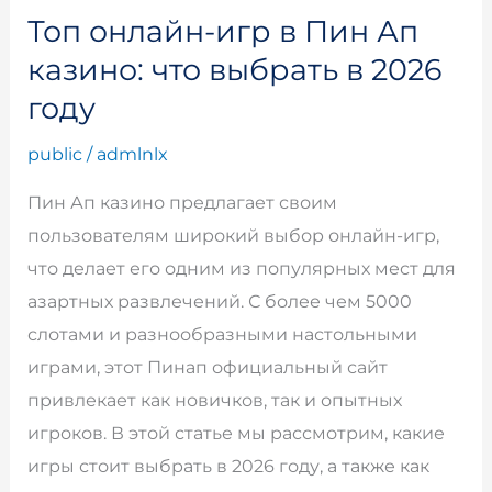
Топ онлайн-игр в Пин Ап
Топ
онлайн-
казино: что выбрать в 2026
игр
году
в
public
/
admlnlx
Пин
Ап
Пин Ап казино предлагает своим
казино:
пользователям широкий выбор онлайн-игр,
что
что делает его одним из популярных мест для
выбрать
азартных развлечений. С более чем 5000
в
слотами и разнообразными настольными
2026
играми, этот Пинап официальный сайт
году
привлекает как новичков, так и опытных
игроков. В этой статье мы рассмотрим, какие
игры стоит выбрать в 2026 году, а также как