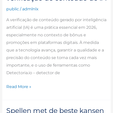
em
public
/
admlnlx
2026:
maximize
A verificação de conteúdo gerado por inteligência
o
artificial (IA) é uma prática essencial em 2026,
valor
especialmente no contexto de bônus e
com
promoções em plataformas digitais. À medida
verificação
que a tecnologia avança, garantir a qualidade e a
de
precisão do conteúdo se torna cada vez mais
conteúdo
importante, e o uso de ferramentas como
de
Detectoria.io – detector de
IA
Read More »
Spellen met de beste kansen
Spellen