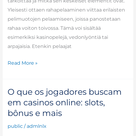
tarkoittaa ja mitkä sen keskeiset elementit ovat.
Yleisesti ottaen rahapelaaminen viittaa erilaisten
pelimuotojen pelaamiseen, joissa panostetaan
rahaa voiton toivossa. Tämä voi sisältää
esimerkiksi kasinopelejä, vedonlyöntiä tai
arpajaisia. Etenkin pelaajat
Read More »
O que os jogadores buscam
O
que
em casinos online: slots,
os
bônus e mais
jogadores
public
/
admlnlx
buscam