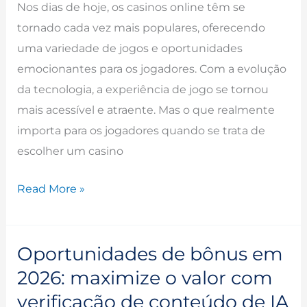
em
Nos dias de hoje, os casinos online têm se
casinos
tornado cada vez mais populares, oferecendo
online:
uma variedade de jogos e oportunidades
slots,
emocionantes para os jogadores. Com a evolução
bônus
da tecnologia, a experiência de jogo se tornou
e
mais acessível e atraente. Mas o que realmente
mais
importa para os jogadores quando se trata de
escolher um casino
Read More »
Oportunidades de bônus em
Oportunidades
de
2026: maximize o valor com
bônus
verificação de conteúdo de IA