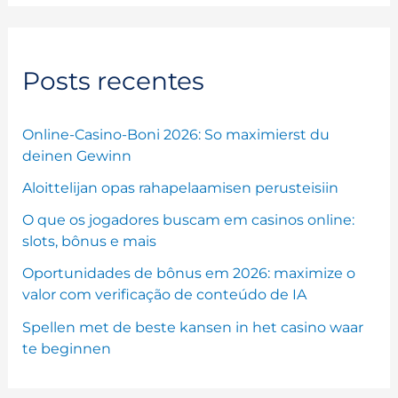
Posts recentes
Online-Casino-Boni 2026: So maximierst du
deinen Gewinn
Aloittelijan opas rahapelaamisen perusteisiin
O que os jogadores buscam em casinos online:
slots, bônus e mais
Oportunidades de bônus em 2026: maximize o
valor com verificação de conteúdo de IA
Spellen met de beste kansen in het casino waar
te beginnen