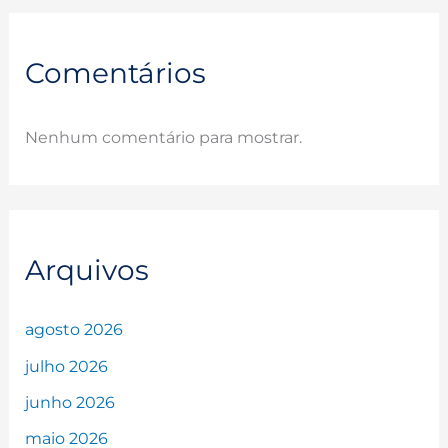
Comentários
Nenhum comentário para mostrar.
Arquivos
agosto 2026
julho 2026
junho 2026
maio 2026