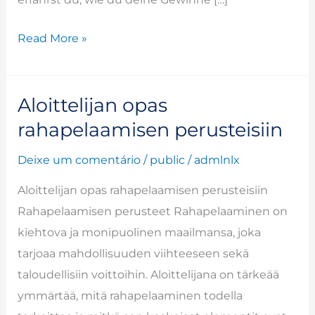
Read More »
Aloittelijan opas
Aloittelijan
opas
rahapelaamisen perusteisiin
rahapelaamisen
Deixe um comentário
/
public
/
admlnlx
perusteisiin
Aloittelijan opas rahapelaamisen perusteisiin
Rahapelaamisen perusteet Rahapelaaminen on
kiehtova ja monipuolinen maailmansa, joka
tarjoaa mahdollisuuden viihteeseen sekä
taloudellisiin voittoihin. Aloittelijana on tärkeää
ymmärtää, mitä rahapelaaminen todella