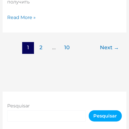
получить
Read More »
1
2
…
10
Next
→
Pesquisar
Pesquisar