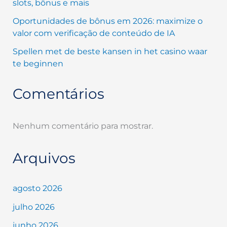
slots, bônus e mais
Oportunidades de bônus em 2026: maximize o
valor com verificação de conteúdo de IA
Spellen met de beste kansen in het casino waar
te beginnen
Comentários
Nenhum comentário para mostrar.
Arquivos
agosto 2026
julho 2026
junho 2026