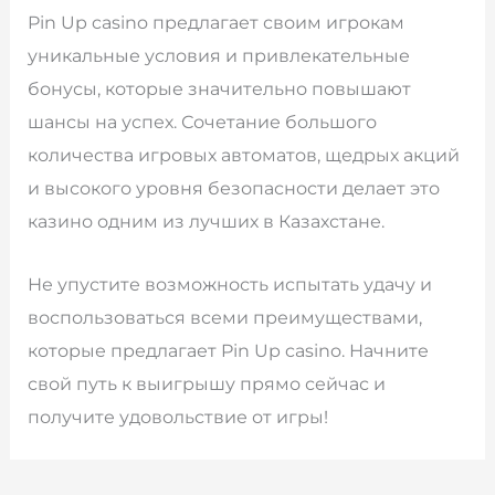
Pin Up casino предлагает своим игрокам
уникальные условия и привлекательные
бонусы, которые значительно повышают
шансы на успех. Сочетание большого
количества игровых автоматов, щедрых акций
и высокого уровня безопасности делает это
казино одним из лучших в Казахстане.
Не упустите возможность испытать удачу и
воспользоваться всеми преимуществами,
которые предлагает Pin Up casino. Начните
свой путь к выигрышу прямо сейчас и
получите удовольствие от игры!