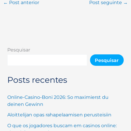
←
Post anterior
Post seguinte
→
Pesquisar
Pesquisar
Posts recentes
Online-Casino-Boni 2026: So maximierst du
deinen Gewinn
Aloittelijan opas rahapelaamisen perusteisiin
O que os jogadores buscam em casinos online: