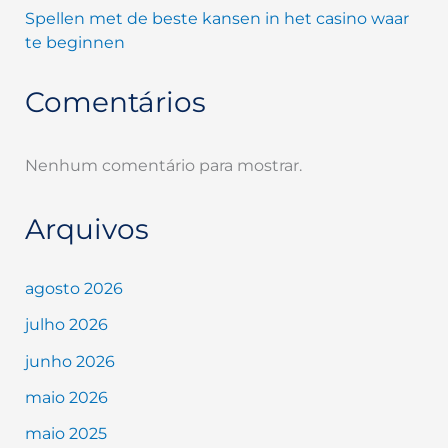
Spellen met de beste kansen in het casino waar
te beginnen
Comentários
Nenhum comentário para mostrar.
Arquivos
agosto 2026
julho 2026
junho 2026
maio 2026
maio 2025