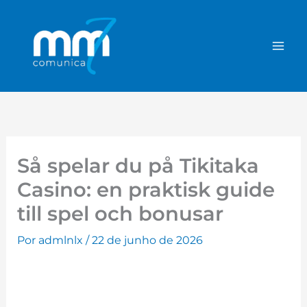
Ir
para
o
conteúdo
Så spelar du på Tikitaka
Casino: en praktisk guide
till spel och bonusar
Por
admlnlx
/
22 de junho de 2026