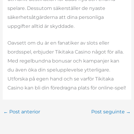
spelare. Dessutom säkerställer de nyaste
säkerhetsåtgärderna att dina personliga
uppgifter alltid är skyddade.
Oavsett om du är en fanatiker av slots eller
bordsspel, erbjuder Tikitaka Casino något för alla.
Med regelbundna bonusar och kampanjer kan
du även öka din spelupplevelse ytterligare.
Utforska på egen hand och se varför Tikitaka
Casino kan bli din föredragna plats för online-spel!
←
Post anterior
Post seguinte
→