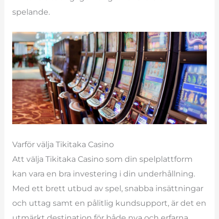
spelande.
Varför välja Tikitaka Casino
Att välja Tikitaka Casino som din spelplattform
kan vara en bra investering i din underhållning.
Med ett brett utbud av spel, snabba insättningar
och uttag samt en pålitlig kundsupport, är det en
utmärkt destination för både nya och erfarna