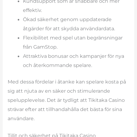
Kundsupport som är snabbare och mer
effektiv.
Ökad säkerhet genom uppdaterade
åtgärder för att skydda användardata.
Flexibilitet med spel utan begränsningar
från GamStop.
Attraktiva bonusar och kampanjer för nya
och återkommande spelare.
Med dessa fördelar i åtanke kan spelare kosta på
sig att njuta av en säker och stimulerande
spelupplevelse. Det är tydligt att Tikitaka Casino
strävar efter att tillhandahålla det bästa för sina
användare.
Tillit och säkerhet på Tikitaka Casino