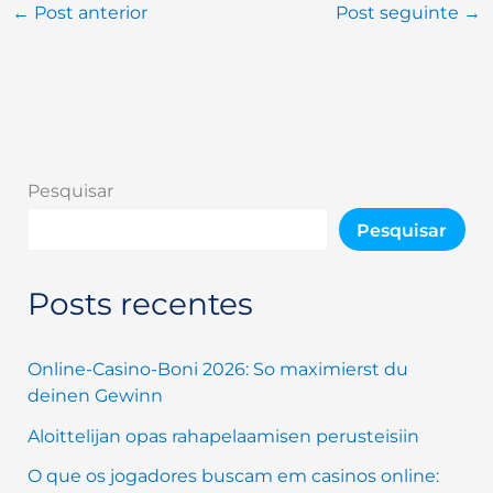
←
Post anterior
Post seguinte
→
Pesquisar
Pesquisar
Posts recentes
Online-Casino-Boni 2026: So maximierst du
deinen Gewinn
Aloittelijan opas rahapelaamisen perusteisiin
O que os jogadores buscam em casinos online: