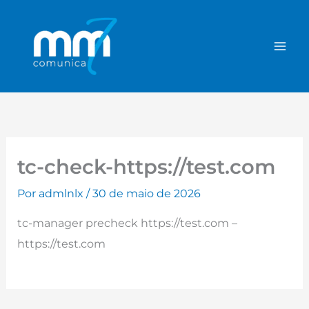
Ir
para
o
conteúdo
tc-check-https://test.com
Por
admlnlx
/
30 de maio de 2026
tc-manager precheck https://test.com –
https://test.com