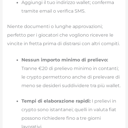
Aggiungi il tuo indirizzo wallet; conferma
tramite email o verifica SMS.
Niente documenti o lunghe approvazioni;
perfetto per i giocatori che vogliono ricevere le
vincite in fretta prima di distrarsi con altri compiti.
Nessun importo minimo di prelievo:
Tranne €20 di prelievo minimo in contanti;
le crypto permettono anche di prelevare di
meno se desideri suddividere tra più wallet.
Tempi di elaborazione rapidi:
I prelievi in
crypto sono istantanei; quelli in valuta fiat
possono richiedere fino a tre giorni
lavorativi.