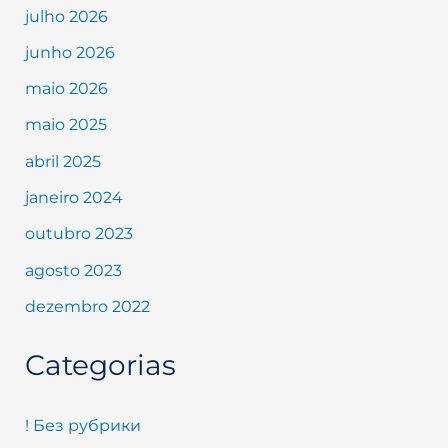
julho 2026
junho 2026
maio 2026
maio 2025
abril 2025
janeiro 2024
outubro 2023
agosto 2023
dezembro 2022
Categorias
! Без рубрики