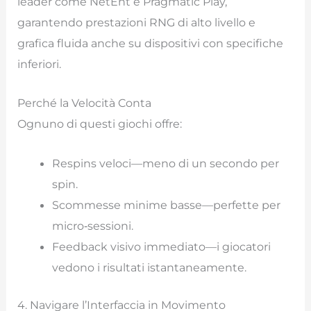
leader come NetEnt e Pragmatic Play,
garantendo prestazioni RNG di alto livello e
grafica fluida anche su dispositivi con specifiche
inferiori.
Perché la Velocità Conta
Ognuno di questi giochi offre:
Respins veloci—meno di un secondo per
spin.
Scommesse minime basse—perfette per
micro‑sessioni.
Feedback visivo immediato—i giocatori
vedono i risultati istantaneamente.
4. Navigare l’Interfaccia in Movimento