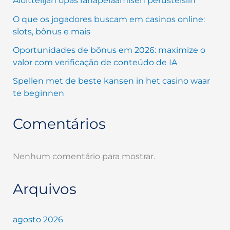
Aloittelijan opas rahapelaamisen perusteisiin
O que os jogadores buscam em casinos online:
slots, bônus e mais
Oportunidades de bônus em 2026: maximize o
valor com verificação de conteúdo de IA
Spellen met de beste kansen in het casino waar
te beginnen
Comentários
Nenhum comentário para mostrar.
Arquivos
agosto 2026