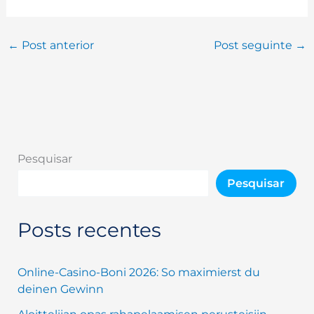
←
Post anterior
Post seguinte
→
Pesquisar
Pesquisar
Posts recentes
Online-Casino-Boni 2026: So maximierst du
deinen Gewinn