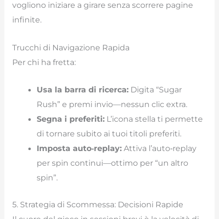
vogliono iniziare a girare senza scorrere pagine
infinite.
Trucchi di Navigazione Rapida
Per chi ha fretta:
Usa la barra di ricerca:
Digita “Sugar
Rush” e premi invio—nessun clic extra.
Segna i preferiti:
L’icona stella ti permette
di tornare subito ai tuoi titoli preferiti.
Imposta auto‑replay:
Attiva l’auto‑replay
per spin continui—ottimo per “un altro
spin”.
5. Strategia di Scommessa: Decisioni Rapide
Il cuore del gioco in sessioni brevi è la velocità di