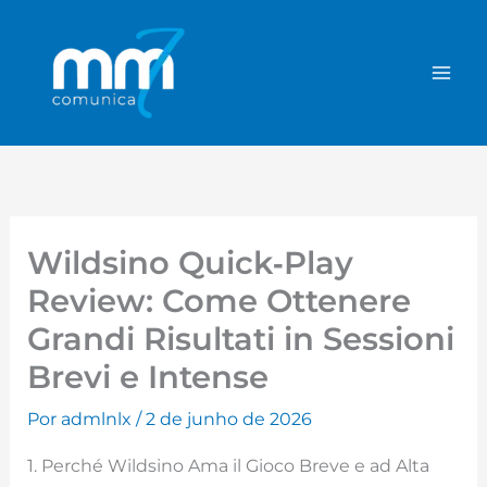
Ir
para
o
conteúdo
Wildsino Quick‑Play
Review: Come Ottenere
Grandi Risultati in Sessioni
Brevi e Intense
Por
admlnlx
/
2 de junho de 2026
1. Perché Wildsino Ama il Gioco Breve e ad Alta