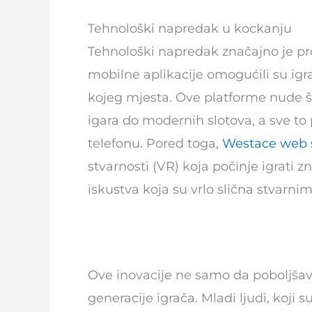
Tehnološki napredak u kockanju
Tehnološki napredak značajno je prom
mobilne aplikacije omogućili su igr
kojeg mjesta. Ove platforme nude šir
igara do modernih slotova, a sve 
telefonu. Pored toga,
Westace web s
stvarnosti (VR) koja počinje igrati
iskustva koja su vrlo slična stvarn
Ove inovacije ne samo da poboljšava
generacije igrača. Mladi ljudi, koji 