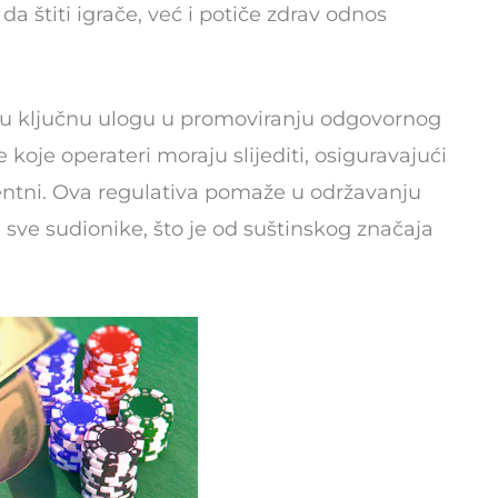
a štiti igrače, već i potiče zdrav odnos
raju ključnu ulogu u promoviranju odgovornog
koje operateri moraju slijediti, osiguravajući
arentni. Ova regulativa pomaže u održavanju
sve sudionike, što je od suštinskog značaja