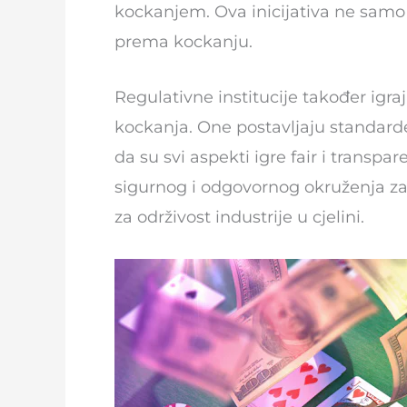
kockanjem. Ova inicijativa ne samo d
prema kockanju.
Regulativne institucije također ig
kockanja. One postavljaju standarde 
da su svi aspekti igre fair i transp
sigurnog i odgovornog okruženja za 
za održivost industrije u cjelini.