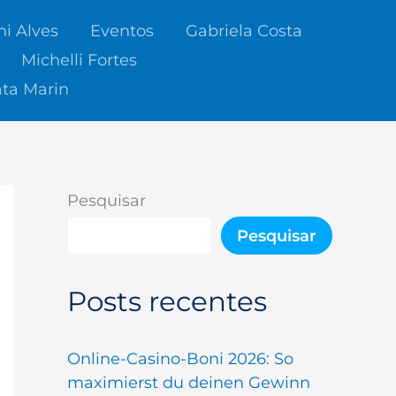
ni Alves
Eventos
Gabriela Costa
Michelli Fortes
ta Marin
Pesquisar
Pesquisar
Posts recentes
Online-Casino-Boni 2026: So
maximierst du deinen Gewinn