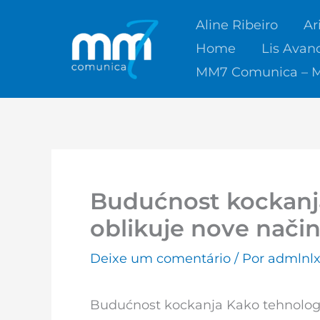
Ir
Aline Ribeiro
Ar
para
Home
Lis Avanc
o
MM7 Comunica – M
conteúdo
Budućnost kockanja
oblikuje nove način
Deixe um comentário
/ Por
admlnl
Budućnost kockanja Kako tehnologij