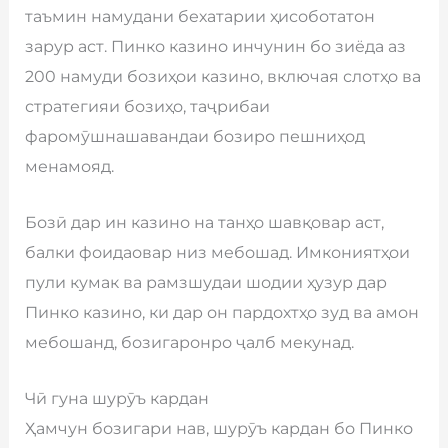
таъмин намудани бехатарии ҳисоботатон
зарур аст. Пинко казино инчунин бо зиёда аз
200 намуди бозиҳои казино, включая слотҳо ва
стратегияи бозиҳо, таҷрибаи
фаромӯшнашавандаи бозиро пешниҳод
менамояд.
Бозӣ дар ин казино на танҳо шавқовар аст,
балки фоидаовар низ мебошад. Имкониятҳои
пули кумак ва рамзшудаи шодии ҳузур дар
Пинко казино, ки дар он пардохтҳо зуд ва амон
мебошанд, бозигаронро ҷалб мекунад.
Чӣ гуна шурӯъ кардан
Ҳамчун бозигари нав, шурӯъ кардан бо Пинко