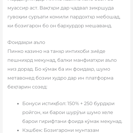
муассир аст. Вақтҳои дар ҷадвал зикршуда
гувоҳии суръати комили пардохтҳо мебошад,
ки бозигарон бо он бархурдор мешаванд.
Фоидаҳои аъло
Пинко казино на танҳо интихоби зиёде
пешниҳод мекунад, балки манфиатҳои аъло
низ дорад. Бо кӯмак ба ин фоидаҳо, шумо
метавонед бозии худро дар ин платформа
беҳтарин созед:
Бонуси истиқбол: 150% + 250 бурдҳои
ройгон, ки барои шурӯъи шумо хеле
барои гирифтани фоида кӯмак мекунад.
Кэшбек: Бозигарони мунтазам