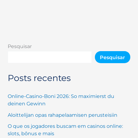
Pesquisar
Pesquisar
Posts recentes
Online-Casino-Boni 2026: So maximierst du
deinen Gewinn
Aloittelijan opas rahapelaamisen perusteisiin
O que os jogadores buscam em casinos online:
slots, bônus e mais