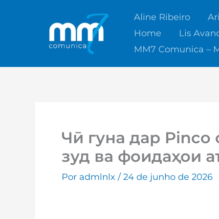
Ir
Aline Ribeiro
Ar
para
Home
Lis Avanc
o
MM7 Comunica – M
conteúdo
Чӣ гуна дар Pinco
зуд ва фоидаҳои а
Por
admlnlx
/
24 de junho de 2026