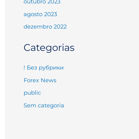
outubro 2023
agosto 2023
dezembro 2022
Categorias
! Без рубрики
Forex News
public
Sem categoria