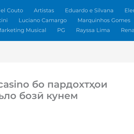
iel Couto
Artistas
Eduardo e Silvana
Ele
ini
Luciano Camargo
Marquinhos Gomes
arketing Musical
PG
Rayssa Lima
Rena
 casino бо пардохтҳои
ъло бозӣ кунем