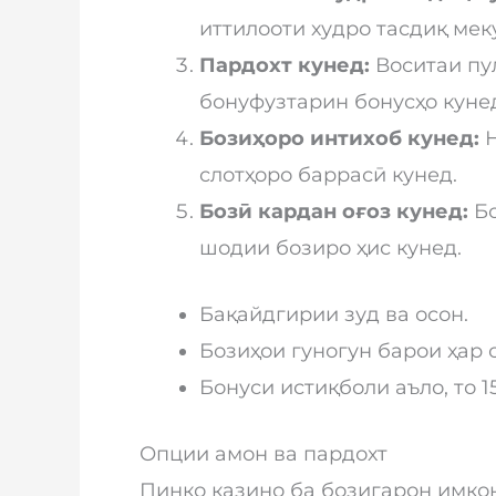
иттилооти худро тасдиқ мек
Пардохт кунед:
Воситаи пул
бонуфузтарин бонусҳо куне
Бозиҳоро интихоб кунед:
Н
слотҳоро баррасӣ кунед.
Бозӣ кардан оғоз кунед:
Бо
шодии бозиро ҳис кунед.
Бақайдгирии зуд ва осон.
Бозиҳои гуногун барои ҳар 
Бонуси истиқболи аъло, то 1
Опции амон ва пардохт
Пинко казино ба бозигарон имкон