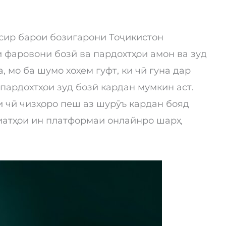
сир барои бозигарони Тоҷикистон
 фаровони бозӣ ва пардохтҳои амон ва зуд
 мо ба шумо хоҳем гуфт, ки чӣ гуна дар
пардохтҳои зуд бозӣ кардан мумкин аст.
и чӣ чизҳоро пеш аз шурӯъ кардан бояд
иатҳои ин платформаи онлайнро шарҳ