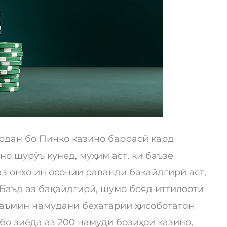
ардан бо Пинко казино баррасӣ кард
о шурӯъ кунед, муҳим аст, ки баъзе
аз онҳо ин осонии раванди бақайдгирӣ аст,
. Баъд аз бақайдгирӣ, шумо бояд иттилооти
 таъмин намудани бехатарии ҳисоботатон
бо зиёда аз 200 намуди бозиҳои казино,