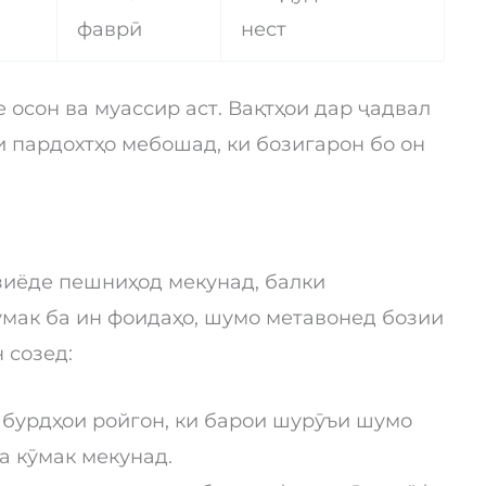
фаврӣ
нест
 осон ва муассир аст. Вақтҳои дар ҷадвал
 пардохтҳо мебошад, ки бозигарон бо он
зиёде пешниҳод мекунад, балки
ӯмак ба ин фоидаҳо, шумо метавонед бозии
 созед:
0 бурдҳои ройгон, ки барои шурӯъи шумо
а кӯмак мекунад.