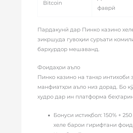
Bitcoin
фаврӣ
Пардакунӣ дар Пинко казино хеле
зикршуда гувоҳии суръати комили
бархурдор мешаванд.
Фоидаҳои аъло
Пинко казино на танҳо интихоби 
манфиатҳои аъло низ дорад. Бо к
худро дар ин платформа беҳтарин
Бонуси истиқбол: 150% + 25
хеле барои гирифтани фоид