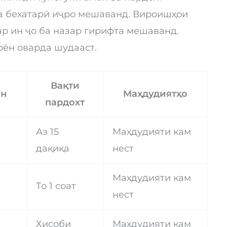
ва бехатарӣ иҷро мешаванд. Вироишҳои
ар ин ҷо ба назар гирифта мешаванд.
оён оварда шудааст.
Вақти
он
Маҳдудиятҳо
пардохт
и
Аз 15
Маҳдудияти кам
дақиқа
нест
Маҳдудияти кам
То 1 соат
нест
и
Хисоби
Маҳдудияти кам