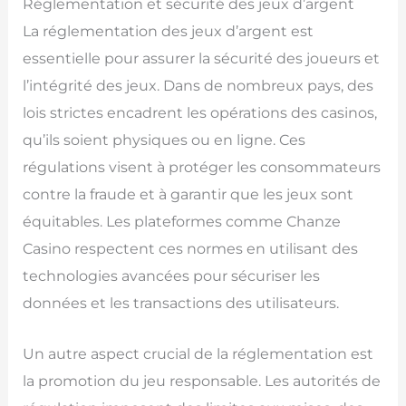
Réglementation et sécurité des jeux d’argent
La réglementation des jeux d’argent est
essentielle pour assurer la sécurité des joueurs et
l’intégrité des jeux. Dans de nombreux pays, des
lois strictes encadrent les opérations des casinos,
qu’ils soient physiques ou en ligne. Ces
régulations visent à protéger les consommateurs
contre la fraude et à garantir que les jeux sont
équitables. Les plateformes comme Chanze
Casino respectent ces normes en utilisant des
technologies avancées pour sécuriser les
données et les transactions des utilisateurs.
Un autre aspect crucial de la réglementation est
la promotion du jeu responsable. Les autorités de