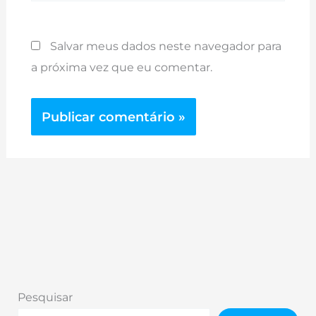
Salvar meus dados neste navegador para
a próxima vez que eu comentar.
Pesquisar