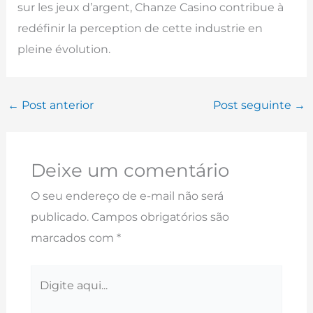
sur les jeux d’argent, Chanze Casino contribue à
redéfinir la perception de cette industrie en
pleine évolution.
←
Post anterior
Post seguinte
→
Deixe um comentário
O seu endereço de e-mail não será
publicado.
Campos obrigatórios são
marcados com
*
Digite
aqui...