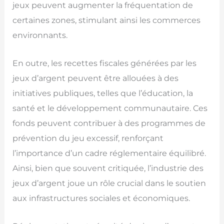
jeux peuvent augmenter la fréquentation de
certaines zones, stimulant ainsi les commerces
environnants.
En outre, les recettes fiscales générées par les
jeux d’argent peuvent être allouées à des
initiatives publiques, telles que l’éducation, la
santé et le développement communautaire. Ces
fonds peuvent contribuer à des programmes de
prévention du jeu excessif, renforçant
l’importance d’un cadre réglementaire équilibré.
Ainsi, bien que souvent critiquée, l’industrie des
jeux d’argent joue un rôle crucial dans le soutien
aux infrastructures sociales et économiques.