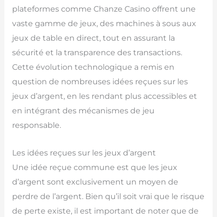
plateformes comme Chanze Casino offrent une
vaste gamme de jeux, des machines à sous aux
jeux de table en direct, tout en assurant la
sécurité et la transparence des transactions.
Cette évolution technologique a remis en
question de nombreuses idées reçues sur les
jeux d’argent, en les rendant plus accessibles et
en intégrant des mécanismes de jeu
responsable.
Les idées reçues sur les jeux d’argent
Une idée reçue commune est que les jeux
d’argent sont exclusivement un moyen de
perdre de l’argent. Bien qu’il soit vrai que le risque
de perte existe, il est important de noter que de