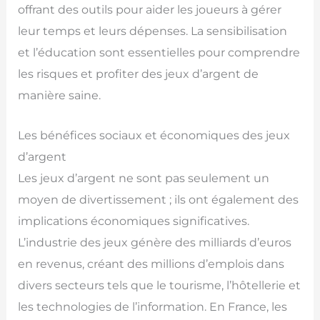
offrant des outils pour aider les joueurs à gérer
leur temps et leurs dépenses. La sensibilisation
et l’éducation sont essentielles pour comprendre
les risques et profiter des jeux d’argent de
manière saine.
Les bénéfices sociaux et économiques des jeux
d’argent
Les jeux d’argent ne sont pas seulement un
moyen de divertissement ; ils ont également des
implications économiques significatives.
L’industrie des jeux génère des milliards d’euros
en revenus, créant des millions d’emplois dans
divers secteurs tels que le tourisme, l’hôtellerie et
les technologies de l’information. En France, les