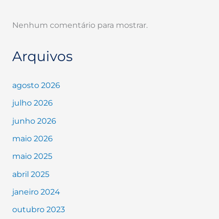
Nenhum comentário para mostrar.
Arquivos
agosto 2026
julho 2026
junho 2026
maio 2026
maio 2025
abril 2025
janeiro 2024
outubro 2023