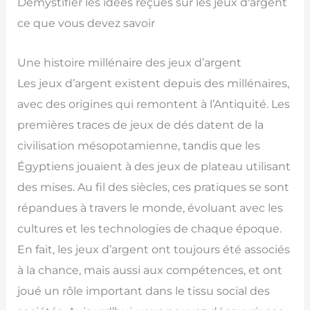
Démystifier les idées reçues sur les jeux d'argent
ce que vous devez savoir
Une histoire millénaire des jeux d’argent
Les jeux d’argent existent depuis des millénaires,
avec des origines qui remontent à l’Antiquité. Les
premières traces de jeux de dés datent de la
civilisation mésopotamienne, tandis que les
Égyptiens jouaient à des jeux de plateau utilisant
des mises. Au fil des siècles, ces pratiques se sont
répandues à travers le monde, évoluant avec les
cultures et les technologies de chaque époque.
En fait, les jeux d’argent ont toujours été associés
à la chance, mais aussi aux compétences, et ont
joué un rôle important dans le tissu social des