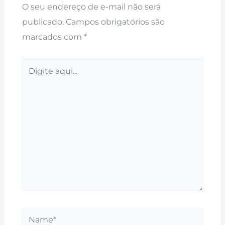
O seu endereço de e-mail não será
publicado.
Campos obrigatórios são
marcados com
*
Digite
aqui...
Name*