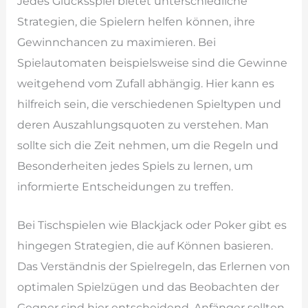
Jedes Glücksspiel bietet unterschiedliche
Strategien, die Spielern helfen können, ihre
Gewinnchancen zu maximieren. Bei
Spielautomaten beispielsweise sind die Gewinne
weitgehend vom Zufall abhängig. Hier kann es
hilfreich sein, die verschiedenen Spieltypen und
deren Auszahlungsquoten zu verstehen. Man
sollte sich die Zeit nehmen, um die Regeln und
Besonderheiten jedes Spiels zu lernen, um
informierte Entscheidungen zu treffen.
Bei Tischspielen wie Blackjack oder Poker gibt es
hingegen Strategien, die auf Können basieren.
Das Verständnis der Spielregeln, das Erlernen von
optimalen Spielzügen und das Beobachten der
Gegner sind hier entscheidend. Anfänger sollten