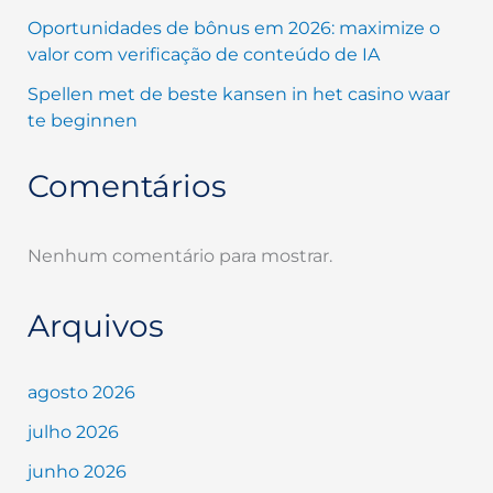
Oportunidades de bônus em 2026: maximize o
valor com verificação de conteúdo de IA
Spellen met de beste kansen in het casino waar
te beginnen
Comentários
Nenhum comentário para mostrar.
Arquivos
agosto 2026
julho 2026
junho 2026