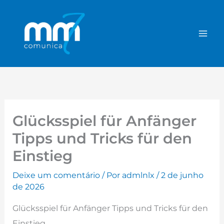
Ir
para
o
conteúdo
Glücksspiel für Anfänger
Tipps und Tricks für den
Einstieg
Deixe um comentário
/ Por
admlnlx
/
2 de junho
de 2026
Glücksspiel für Anfänger Tipps und Tricks für den
Einstieg