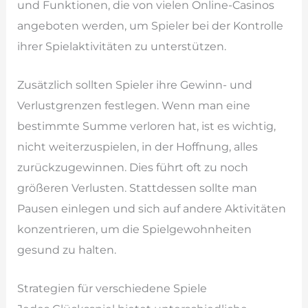
und Funktionen, die von vielen Online-Casinos
angeboten werden, um Spieler bei der Kontrolle
ihrer Spielaktivitäten zu unterstützen.
Zusätzlich sollten Spieler ihre Gewinn- und
Verlustgrenzen festlegen. Wenn man eine
bestimmte Summe verloren hat, ist es wichtig,
nicht weiterzuspielen, in der Hoffnung, alles
zurückzugewinnen. Dies führt oft zu noch
größeren Verlusten. Stattdessen sollte man
Pausen einlegen und sich auf andere Aktivitäten
konzentrieren, um die Spielgewohnheiten
gesund zu halten.
Strategien für verschiedene Spiele