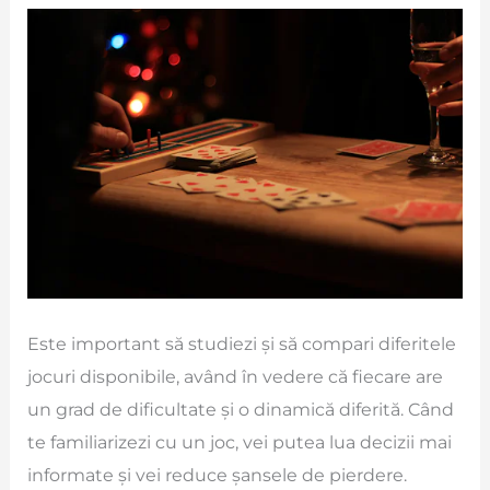
Este important să studiezi și să compari diferitele
jocuri disponibile, având în vedere că fiecare are
un grad de dificultate și o dinamică diferită. Când
te familiarizezi cu un joc, vei putea lua decizii mai
informate și vei reduce șansele de pierdere.