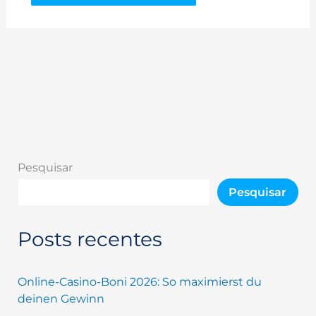
Pesquisar
Pesquisar
Posts recentes
Online-Casino-Boni 2026: So maximierst du
deinen Gewinn