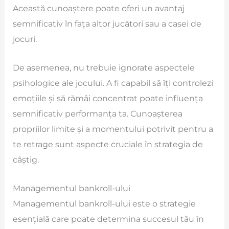
Această cunoaștere poate oferi un avantaj
semnificativ în fața altor jucători sau a casei de
jocuri.
De asemenea, nu trebuie ignorate aspectele
psihologice ale jocului. A fi capabil să îți controlezi
emoțiile și să rămâi concentrat poate influența
semnificativ performanța ta. Cunoașterea
propriilor limite și a momentului potrivit pentru a
te retrage sunt aspecte cruciale în strategia de
câștig.
Managementul bankroll-ului
Managementul bankroll-ului este o strategie
esențială care poate determina succesul tău în