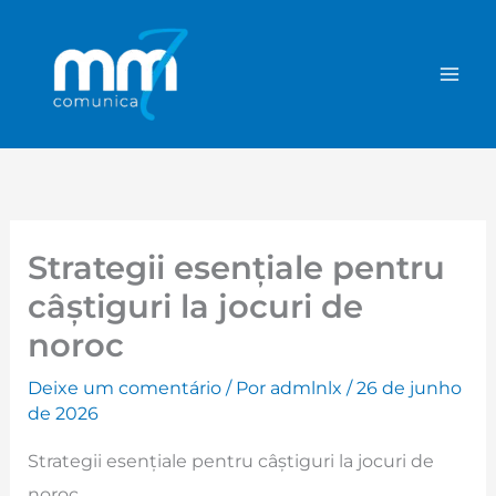
Ir
para
o
conteúdo
Strategii esențiale pentru
câștiguri la jocuri de
noroc
Deixe um comentário
/ Por
admlnlx
/
26 de junho
de 2026
Strategii esențiale pentru câștiguri la jocuri de
noroc