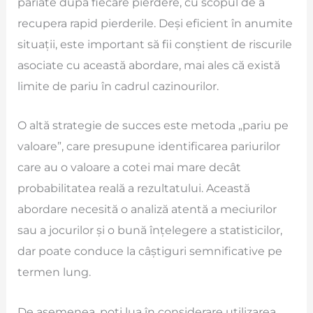
pariate după fiecare pierdere, cu scopul de a
recupera rapid pierderile. Deși eficient în anumite
situații, este important să fii conștient de riscurile
asociate cu această abordare, mai ales că există
limite de pariu în cadrul cazinourilor.
O altă strategie de succes este metoda „pariu pe
valoare”, care presupune identificarea pariurilor
care au o valoare a cotei mai mare decât
probabilitatea reală a rezultatului. Această
abordare necesită o analiză atentă a meciurilor
sau a jocurilor și o bună înțelegere a statisticilor,
dar poate conduce la câștiguri semnificative pe
termen lung.
De asemenea, poți lua în considerare utilizarea