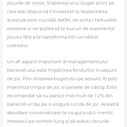
jocurile de noroc. Stabilirea unui buget strict pe
care ești dispus să îl investești și respectarea
acestuia este crucială. Astfel, vei evita cheltuielile
excesive și vei putea să te bucuri de experiența
jocului fără a te transforma într-un obicei
costisitor.
Un alt aspect important al managementului
bankroll-ului este împărțirea fondurilor în sesiuni
de joc. Prin divizarea bugetului pe sesiuni, îți poți
maximiza timpul de joc și șansele de câștig. Este
recomandat să nu pariezi mai mult de 1-2% din
bankroll-ul tău pe o singură rundă de joc. Această
abordare conservatoare te va ajuta să-ți menții
interesul pe termen lung și să reduci riscurile