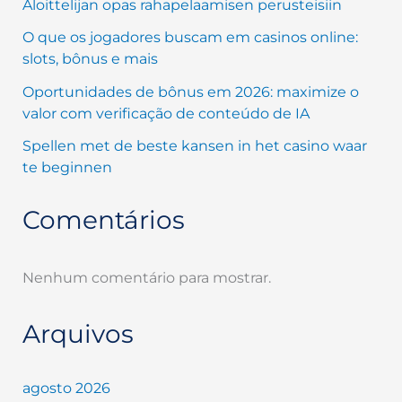
Aloittelijan opas rahapelaamisen perusteisiin
O que os jogadores buscam em casinos online:
slots, bônus e mais
Oportunidades de bônus em 2026: maximize o
valor com verificação de conteúdo de IA
Spellen met de beste kansen in het casino waar
te beginnen
Comentários
Nenhum comentário para mostrar.
Arquivos
agosto 2026