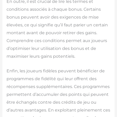
En outre, il est crucial de lire les termes et
conditions associés à chaque bonus. Certains
bonus peuvent avoir des exigences de mise
élevées, ce qui signifie qu’il faut parier un certain
montant avant de pouvoir retirer des gains.
Comprendre ces conditions permet aux joueurs
d’optimiser leur utilisation des bonus et de
maximiser leurs gains potentiels.
Enfin, les joueurs fidèles peuvent bénéficier de
programmes de fidélité qui leur offrent des
récompenses supplémentaires. Ces programmes
permettent d’accumuler des points qui peuvent
être échangés contre des crédits de jeu ou
d’autres avantages. En exploitant pleinement ces