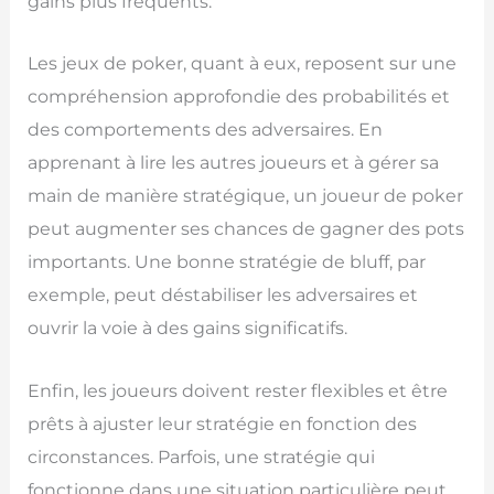
gains plus fréquents.
Les jeux de poker, quant à eux, reposent sur une
compréhension approfondie des probabilités et
des comportements des adversaires. En
apprenant à lire les autres joueurs et à gérer sa
main de manière stratégique, un joueur de poker
peut augmenter ses chances de gagner des pots
importants. Une bonne stratégie de bluff, par
exemple, peut déstabiliser les adversaires et
ouvrir la voie à des gains significatifs.
Enfin, les joueurs doivent rester flexibles et être
prêts à ajuster leur stratégie en fonction des
circonstances. Parfois, une stratégie qui
fonctionne dans une situation particulière peut