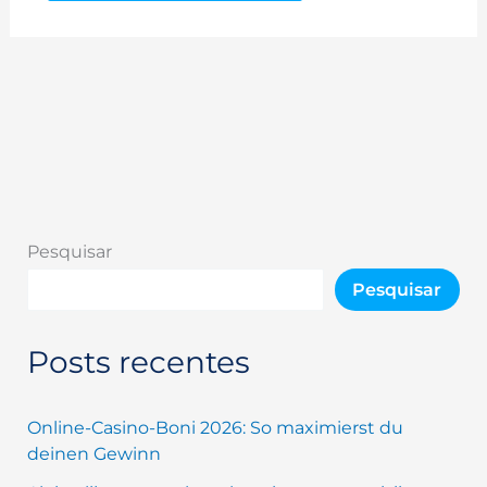
Pesquisar
Pesquisar
Posts recentes
Online-Casino-Boni 2026: So maximierst du
deinen Gewinn