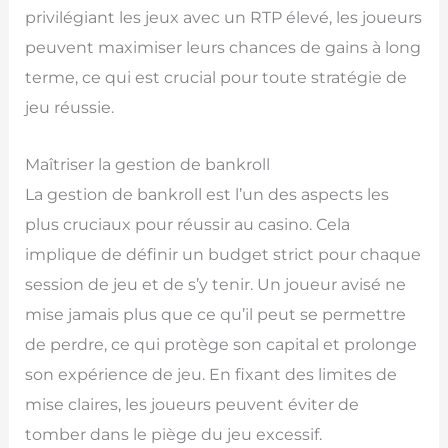
privilégiant les jeux avec un RTP élevé, les joueurs
peuvent maximiser leurs chances de gains à long
terme, ce qui est crucial pour toute stratégie de
jeu réussie.
Maîtriser la gestion de bankroll
La gestion de bankroll est l’un des aspects les
plus cruciaux pour réussir au casino. Cela
implique de définir un budget strict pour chaque
session de jeu et de s’y tenir. Un joueur avisé ne
mise jamais plus que ce qu’il peut se permettre
de perdre, ce qui protège son capital et prolonge
son expérience de jeu. En fixant des limites de
mise claires, les joueurs peuvent éviter de
tomber dans le piège du jeu excessif.