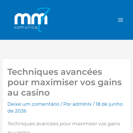
Ir
para
o
conteúdo
Techniques avancées
pour maximiser vos gains
au casino
Deixe um comentário
/ Por
admlnlx
/
18 de junho
de 2026
Techniques avancées pour maximiser vos gains
au casino