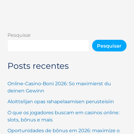
Pesquisar
Pesquisar
Posts recentes
Online-Casino-Boni 2026: So maximierst du
deinen Gewinn
Aloittelijan opas rahapelaamisen perusteisiin
O que os jogadores buscam em casinos online:
slots, bônus e mais
Oportunidades de bônus em 2026: maximize o