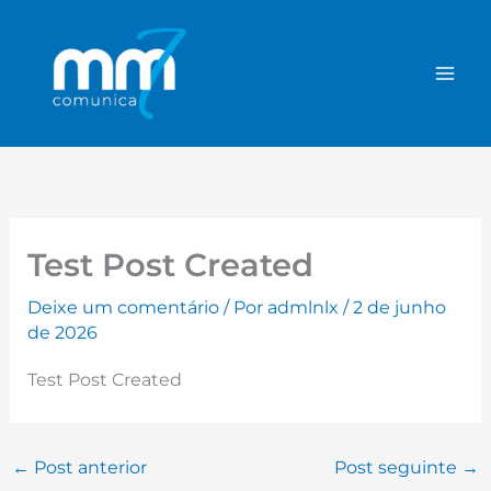
Ir
para
o
conteúdo
Test Post Created
Deixe um comentário
/ Por
admlnlx
/
2 de junho
de 2026
Test Post Created
←
Post anterior
Post seguinte
→