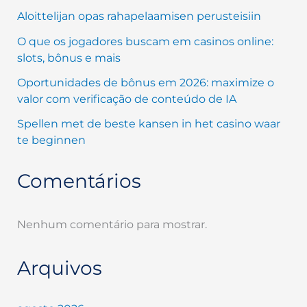
Aloittelijan opas rahapelaamisen perusteisiin
O que os jogadores buscam em casinos online:
slots, bônus e mais
Oportunidades de bônus em 2026: maximize o
valor com verificação de conteúdo de IA
Spellen met de beste kansen in het casino waar
te beginnen
Comentários
Nenhum comentário para mostrar.
Arquivos