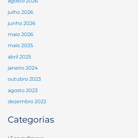
agosto 2026
julho 2026
junho 2026
maio 2026
maio 2025
abril 2025
janeiro 2024
outubro 2023
agosto 2023
dezembro 2022
Categorias