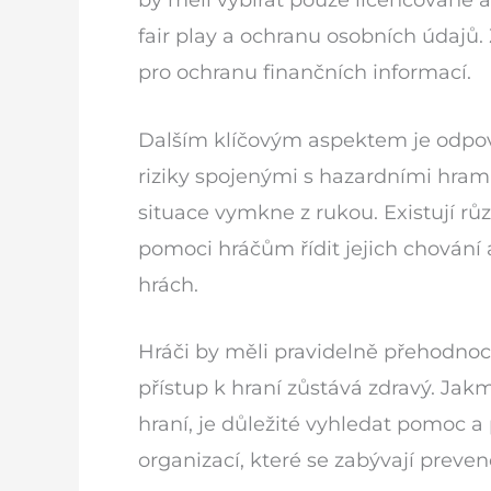
fair play a ochranu osobních údajů.
pro ochranu finančních informací.
Dalším klíčovým aspektem je odpov
riziky spojenými s hazardními hrami
situace vymkne z rukou. Existují rů
pomoci hráčům řídit jejich chování 
hrách.
Hráči by měli pravidelně přehodnocov
přístup k hraní zůstává zdravý. Ja
hraní, je důležité vyhledat pomoc 
organizací, které se zabývají preven