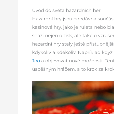
Úvod do světa hazardních her
Hazardní hry jsou odedávna součástí 
kasinové hry, jako je ruleta nebo bl
snaží nejen o zisk, ale také o vzruš
hazardní hry staly ještě přístupněj
kdykoliv a kdekoliv. Například když
Joo
a objevovat nové možnosti. Tento
úspěšným hráčem, a to krok za kro