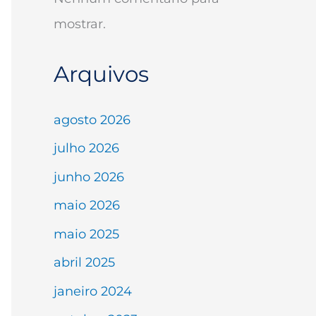
mostrar.
Arquivos
agosto 2026
julho 2026
junho 2026
maio 2026
maio 2025
abril 2025
janeiro 2024