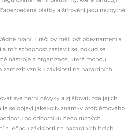
 Zabezpečené platby a šifrování jsou nezbytné
ědné hraní. Hráči by měli být obeznámeni s
 a mít schopnost zastavit se, pokud se
zné nástroje a organizace, které mohou
a zamezit vzniku závislosti na hazardních
at své herní návyky a zjišťovat, zda jejich
kmile se objeví jakékoliv známky problémového
a podporu od odborníků nebo různých
cí a léčbou závislosti na hazardních hrách.