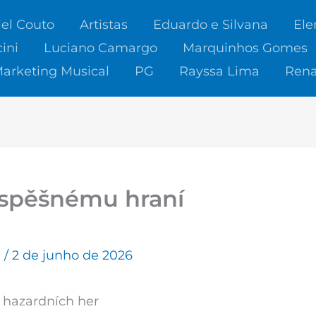
iel Couto
Artistas
Eduardo e Silvana
Ele
ini
Luciano Camargo
Marquinhos Gomes
arketing Musical
PG
Rayssa Lima
Rena
úspěšnému hraní
x
/
2 de junho de 2026
 hazardních her