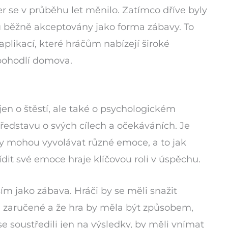
 se v průběhu let měnilo. Zatímco dříve byly
u běžně akceptovány jako forma zábavy. To
aplikací, které hráčům nabízejí široké
 pohodlí domova.
en o štěstí, ale také o psychologickém
představu o svých cílech a očekáváních. Je
ry mohou vyvolávat různé emoce, a to jak
řídit své emoce hraje klíčovou roli v úspěchu.
m jako zábava. Hráči by se měli snažit
ou zaručené a že hra by měla být způsobem,
 se soustředili jen na výsledky, by měli vnímat