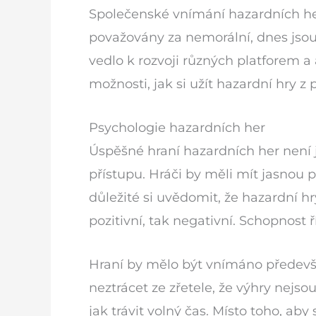
Společenské vnímání hazardních her
považovány za nemorální, dnes jso
vedlo k rozvoji různých platforem a 
možnosti, jak si užít hazardní hry z
Psychologie hazardních her
Úspěšné hraní hazardních her není j
přístupu. Hráči by měli mít jasnou 
důležité si uvědomit, že hazardní h
pozitivní, tak negativní. Schopnost 
Hraní by mělo být vnímáno předevší
neztrácet ze zřetele, že výhry nejs
jak trávit volný čas. Místo toho, aby