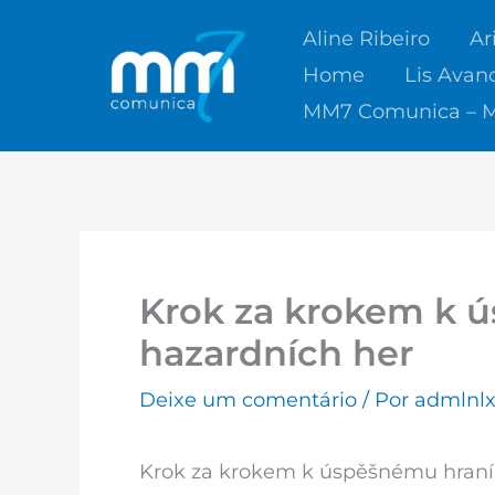
Ir
Aline Ribeiro
Ar
para
Home
Lis Avanc
o
MM7 Comunica – M
conteúdo
Krok za krokem k 
hazardních her
Deixe um comentário
/ Por
admlnl
Krok za krokem k úspěšnému hraní